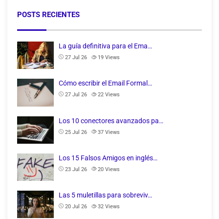
POSTS RECIENTES
La guía definitiva para el Ema…
27 Jul 26
19
Views
Cómo escribir el Email Formal…
27 Jul 26
22
Views
Los 10 conectores avanzados pa…
25 Jul 26
37
Views
Los 15 Falsos Amigos en inglés…
23 Jul 26
20
Views
Las 5 muletillas para sobreviv…
20 Jul 26
32
Views