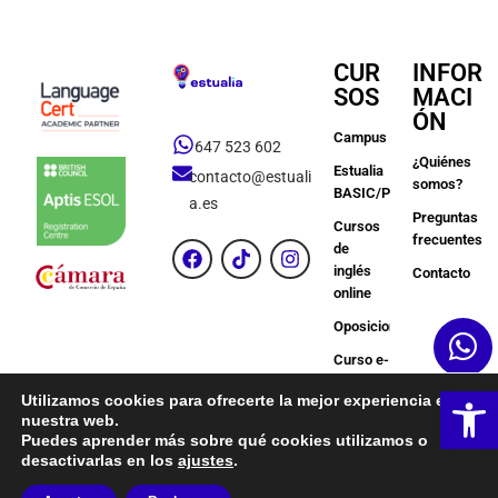
CUR
INFOR
SOS
MACI
ÓN
Campus
647 523 602
¿Quiénes
Estualia
contacto@estuali
somos?
BASIC/PREMIUM
a.es
Preguntas
Cursos
frecuentes
de
inglés
Contacto
online
Oposiciones
Curso e-
Learning
Ab
Utilizamos cookies para ofrecerte la mejor experiencia en
Más
nuestra web.
Puedes aprender más sobre qué cookies utilizamos o
desactivarlas en los
ajustes
.
Copyright © Estualia | Todos los derechos reservados.