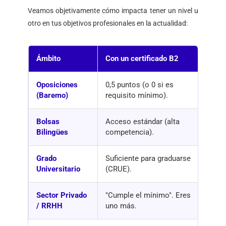
Veamos objetivamente cómo impacta tener un nivel u
otro en tus objetivos profesionales en la actualidad:
Ámbito
Con un certificado B2
Con
Oposiciones
0,5 puntos (o 0 si es
Has
(Baremo)
requisito mínimo).
def
Bolsas
Acceso estándar (alta
Pre
Bilingües
competencia).
exc
Grado
Suficiente para graduarse
Sob
Universitario
(CRUE).
más
Sector Privado
"Cumple el mínimo". Eres
"Pe
/ RRHH
uno más.
del