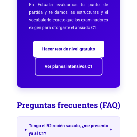
En Estualia evaluamos tu punto de
partida y te damos las estructuras y el
vocabulario exacto que los examinadores
exigen para otorgarte el ansiado C1.
Hacer test de nivel gratuito
Ver planes intensivos C1
Preguntas frecuentes (FAQ)
Tengo el B2 recién sacado, ¿me presento
+
ya al C1?