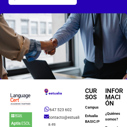
CUR
INFOR
SOS
MACI
ÓN
Campus
647 523 602
¿Quiénes
Estualia
contacto@estuali
somos?
BASIC/PREMIUM
a.es