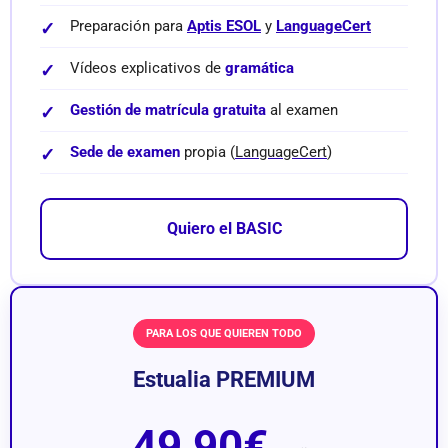
Preparación para
Aptis ESOL
y
LanguageCert
Vídeos explicativos de
gramática
Gestión de matrícula gratuita
al examen
Sede de examen
propia (
LanguageCert
)
Quiero el BASIC
PARA LOS QUE QUIEREN TODO
Estualia PREMIUM
49,90€