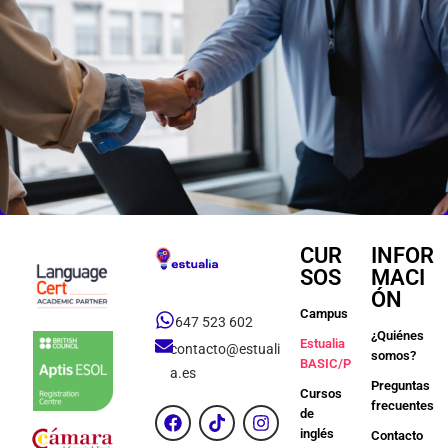
CUR
INFOR
SOS
MACI
ÓN
Campus
647 523 602
¿Quiénes
Estualia
contacto@estuali
somos?
BASIC/PREMIUM
a.es
Preguntas
Cursos
frecuentes
de
inglés
Contacto