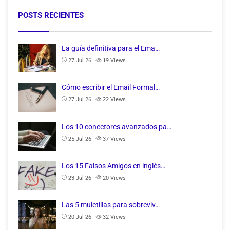
POSTS RECIENTES
La guía definitiva para el Ema…
27 Jul 26
19
Views
Cómo escribir el Email Formal…
27 Jul 26
22
Views
Los 10 conectores avanzados pa…
25 Jul 26
37
Views
Los 15 Falsos Amigos en inglés…
23 Jul 26
20
Views
Las 5 muletillas para sobreviv…
20 Jul 26
32
Views