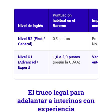
Puntuación
habitual en el
Impacto real
Nivel de Inglés
Baremo
concurso
Nivel B2 (First /
0,5 puntos
Equivale a 
General)
No te difer
Nivel C1
1,0 a 2,0 puntos
Ventaja brut
(Advanced /
(según la CCAA)
entero de e
Expert)
El truco legal para
adelantar a interinos con
experiencia