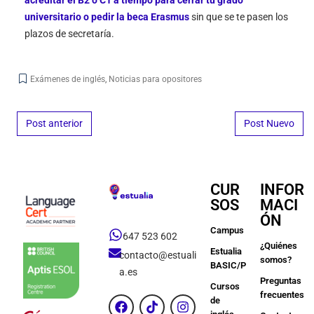
acreditar el B2 o C1 a tiempo para cerrar tu grado
universitario o pedir la beca Erasmus
sin que se te pasen los
plazos de secretaría.
Exámenes de inglés
,
Noticias para opositores
Post navigation
Post anterior
Post Nuevo
CUR
INFOR
SOS
MACI
ÓN
Campus
647 523 602
¿Quiénes
Estualia
contacto@estuali
somos?
BASIC/PREMIUM
a.es
Preguntas
Cursos
frecuentes
de