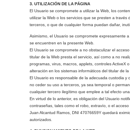
3. UTILIZACIÓN DE LA PÁGINA
El Usuario se compromete a utilizar la Web, los conten
utilizar la Web o los servicios que se presten a través 
terceros, o que de cualquier forma puedan dañar, inutil
Asimismo, el Usuario se compromete expresamente a no 
se encuentren en la presente Web.
El Usuario se compromete a no obstaculizar el acceso 
titular de la Web presta el servicio, así como a no re
programas, virus, macros, applets, controles ActiveX o
alteración en los sistemas informáticos del titular de l
El Usuario es responsable de la adecuada custodia y 
no ceder su uso a terceros, ya sea temporal o permanent
cualquier tercero ilegítimo que emplee a tal efecto una
En virtud de lo anterior, es obligación del Usuario not
contraseñas, tales como el robo, extravío, o el acces
Juan Alcantud Ramos, DNI 47076659Y quedará eximida d
autorizados.