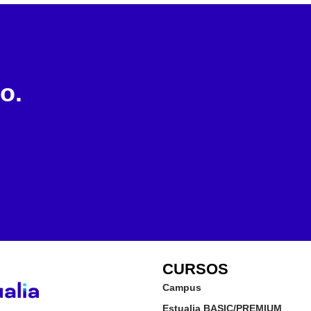
o.
CURSOS
Campus
Estualia BASIC/PREMIUM