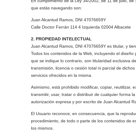
En cumplimiento de la Ley 34/2002, de 11 de julio, de S
que estás navegando son:
Juan Alcantud Ramos, DNI 47076659Y
Calle Doctor Ferrán 114 4 Izquierda 02004 Albacete
2. PROPIEDAD INTELECTUAL
Juan Alcantud Ramos, DNI 47076659Y es titular, y tiene
Todos los contenidos de la Web, incluyendo el diseño g
que se indique lo contrario, son titularidad exclusiv
transmisión, licencia o cesión total ni parcial de di
servicios ofrecidos en la misma.
Asimismo, está prohibido modificar, copiar, reutilizar,
transmitir, usar, tratar o distribuir de cualquier forma
autorización expresa y por escrito de Juan Alcantud R
El Usuario reconoce, en consecuencia, que la reproducc
procedimiento, de todo o parte de los contenidos de est
los mismos.