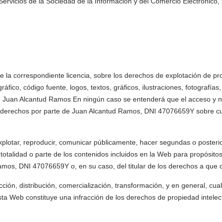
ervicios de la Sociedad de la Información y del Comercio Electrónico, los
 la correspondiente licencia, sobre los derechos de explotación de prop
ráfico, código fuente, logos, textos, gráficos, ilustraciones, fotograf
a de Juan Alcantud Ramos En ningún caso se entenderá que el acceso y 
chos derechos por parte de Juan Alcantud Ramos, DNI 47076659Y sobre c
 explotar, reproducir, comunicar públicamente, hacer segundas o posteri
 la totalidad o parte de los contenidos incluidos en la Web para propósit
amos, DNI 47076659Y o, en su caso, del titular de los derechos a que
ión, distribución, comercialización, transformación, y en general, cual
a Web constituye una infracción de los derechos de propiedad intelectual