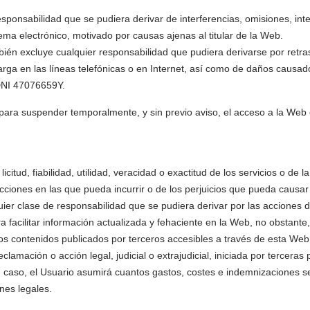
nsabilidad que se pudiera derivar de interferencias, omisiones, interr
ma electrónico, motivado por causas ajenas al titular de la Web.
 excluye cualquier responsabilidad que pudiera derivarse por retras
arga en las líneas telefónicas o en Internet, así como de daños causa
 DNI 47076659Y.
ara suspender temporalmente, y sin previo aviso, el acceso a la Web
tud, fiabilidad, utilidad, veracidad o exactitud de los servicios o de 
acciones en las que pueda incurrir o de los perjuicios que pueda causa
r clase de responsabilidad que se pudiera derivar por las acciones
acilitar información actualizada y fehaciente en la Web, no obstante, e
los contenidos publicados por terceros accesibles a través de esta Web
eclamación o acción legal, judicial o extrajudicial, iniciada por tercera
su caso, el Usuario asumirá cuantos gastos, costes e indemnizaciones 
nes legales.