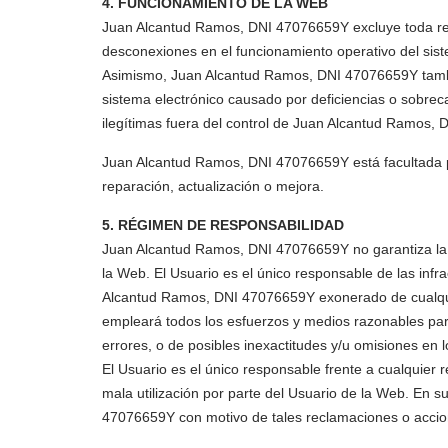
4. FUNCIONAMIENTO DE LA WEB
Juan Alcantud Ramos, DNI 47076659Y excluye toda respo
desconexiones en el funcionamiento operativo del siste
Asimismo, Juan Alcantud Ramos, DNI 47076659Y también
sistema electrónico causado por deficiencias o sobrec
ilegítimas fuera del control de Juan Alcantud Ramos,
Juan Alcantud Ramos, DNI 47076659Y está facultada p
reparación, actualización o mejora.
5. RÉGIMEN DE RESPONSABILIDAD
Juan Alcantud Ramos, DNI 47076659Y no garantiza la lici
la Web. El Usuario es el único responsable de las infr
Alcantud Ramos, DNI 47076659Y exonerado de cualquie
empleará todos los esfuerzos y medios razonables para f
errores, o de posibles inexactitudes y/u omisiones en 
El Usuario es el único responsable frente a cualquier r
mala utilización por parte del Usuario de la Web. En 
47076659Y con motivo de tales reclamaciones o accio