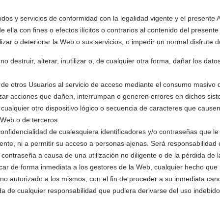
idos y servicios de conformidad con la legalidad vigente y el presente
de ella con fines o efectos ilícitos o contrarios al contenido del present
izar o deteriorar la Web o sus servicios, o impedir un normal disfrute 
destruir, alterar, inutilizar o, de cualquier otra forma, dañar los d
de otros Usuarios al servicio de acceso mediante el consumo masivo de
alizar acciones que dañen, interrumpan o generen errores en dichos si
 cualquier otro dispositivo lógico o secuencia de caracteres que cause
a Web o de terceros.
confidencialidad de cualesquiera identificadores y/o contraseñas que 
e, ni a permitir su acceso a personas ajenas. Será responsabilidad del U
 contraseña a causa de una utilización no diligente o de la pérdida de 
ificar de forma inmediata a los gestores de la Web, cualquier hecho que 
o no autorizado a los mismos, con el fin de proceder a su inmediata ca
e cualquier responsabilidad que pudiera derivarse del uso indebido d