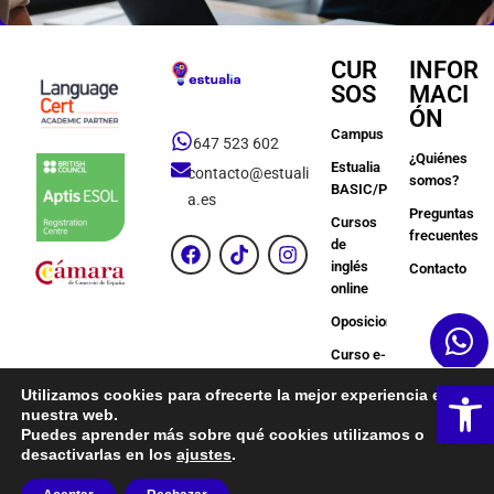
CUR
INFOR
SOS
MACI
ÓN
Campus
647 523 602
¿Quiénes
Estualia
contacto@estuali
somos?
BASIC/PREMIUM
a.es
Preguntas
Cursos
frecuentes
de
inglés
Contacto
online
Oposiciones
Curso e-
Learning
Ab
Utilizamos cookies para ofrecerte la mejor experiencia en
Más
nuestra web.
Puedes aprender más sobre qué cookies utilizamos o
desactivarlas en los
ajustes
.
Copyright © Estualia | Todos los derechos reservados.