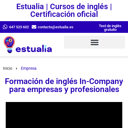
Estualia | Cursos de inglés |
Certificación oficial
Test de inglés
647 523 602
contacto@estualia.es
gratuito
Inicio
Empresa
Formación de inglés In-Company
para empresas y profesionales