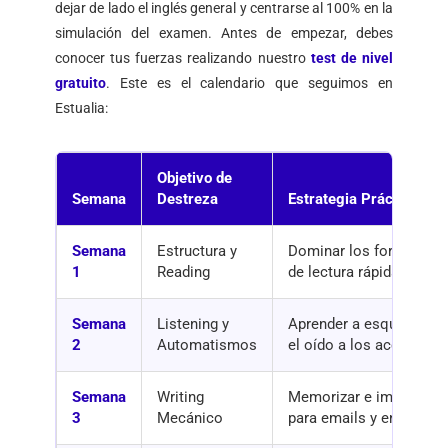
dejar de lado el inglés general y centrarse al 100% en la
simulación del examen. Antes de empezar, debes
conocer tus fuerzas realizando nuestro
test de nivel
gratuito
. Este es el calendario que seguimos en
Estualia:
Objetivo de
Semana
Destreza
Estrategia Práctica en
Semana
Estructura y
Dominar los formatos d
1
Reading
de lectura rápida (Skim
Semana
Listening y
Aprender a esquivar los
2
Automatismos
el oído a los acentos br
Semana
Writing
Memorizar e implementar
3
Mecánico
para emails y ensayos 