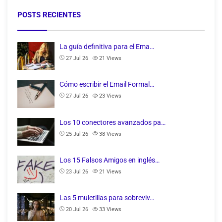
POSTS RECIENTES
La guía definitiva para el Ema…
27 Jul 26
21
Views
Cómo escribir el Email Formal…
27 Jul 26
23
Views
Los 10 conectores avanzados pa…
25 Jul 26
38
Views
Los 15 Falsos Amigos en inglés…
23 Jul 26
21
Views
Las 5 muletillas para sobreviv…
20 Jul 26
33
Views