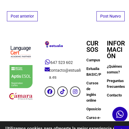
Post navigation
Post anterior
Post Nuevo
CUR
INFOR
SOS
MACI
ÓN
Campus
647 523 602
¿Quiénes
Estualia
contacto@estuali
somos?
BASIC/PREMIUM
a.es
Preguntas
Cursos
frecuentes
de
inglés
Contacto
online
Oposiciones
Curso e-
Learning
Ab
Utilizamos cookies para ofrecerte la mejor experiencia en