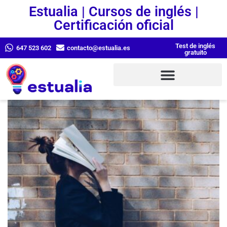
Estualia | Cursos de inglés |
Certificación oficial
Test de inglés
647 523 602
contacto@estualia.es
gratuito