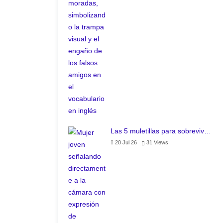
Las 5 muletillas para sobreviv…
20 Jul 26
31
Views