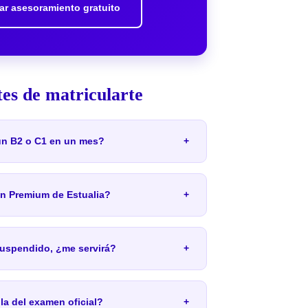
tar asesoramiento gratuito
tes de matricularte
un B2 o C1 en un mes?
+
an Premium de Estualia?
+
suspendido, ¿me servirá?
+
la del examen oficial?
+