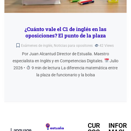
¿Cuánto vale el C1 de inglés en las
oposiciones? El punto de la plaza
Exámenes de inglés
,
Noticias para opositores
42
Views
Por Juan Alcantud Director de Estualia. Maestro
especialista en Inglés y en Competencias Digitales.
Julio
2026 •
9 min de lectura La diferencia matemática entre
la plaza de funcionario y la bolsa
CUR
INFOR