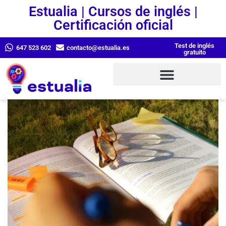
Estualia | Cursos de inglés |
Certificación oficial
Test de inglés
647 523 602
contacto@estualia.es
gratuito