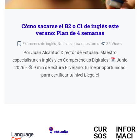
Cómo sacarse el B2 o C1 de inglés este
verano: Plan de 4 semanas
Exámenes de inglés
,
Noticias para opositores
35
Views
Por Juan Alcantud Director de Estualia. Maestro
especialista en Inglés y en Competencias Digitales.
Junio
2026 •
9 min de lectura El verano: tu mejor oportunidad
para certificar tu nivel Llega el
CUR
INFOR
SOS
MACI