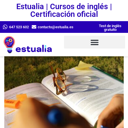
Estualia | Cursos de inglés |
Certificación oficial
Test de inglés
647 523 602
contacto@estualia.es
gratuito