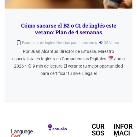
Cómo sacarse el B2 o C1 de inglés este
verano: Plan de 4 semanas
Exámenes de inglés
,
Noticias para opositores
35
Views
Por Juan Alcantud Director de Estualia. Maestro
especialista en Inglés y en Competencias Digitales.
Junio
2026 •
9 min de lectura El verano: tu mejor oportunidad
para certificar tu nivel Llega el
CUR
INFOR
SOS
MACI