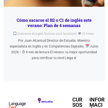
Cómo sacarse el B2 o C1 de inglés este
verano: Plan de 4 semanas
Exámenes de inglés
,
Noticias para opositores
35
Views
Por Juan Alcantud Director de Estualia. Maestro
especialista en Inglés y en Competencias Digitales.
Junio
2026 •
9 min de lectura El verano: tu mejor oportunidad
para certificar tu nivel Llega el
CUR
INFOR
SOS
MACI