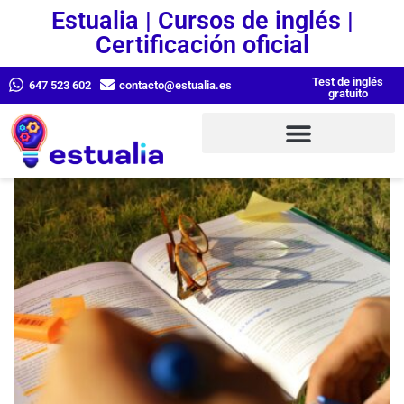
Estualia | Cursos de inglés |
Certificación oficial
Test de inglés
647 523 602
contacto@estualia.es
gratuito