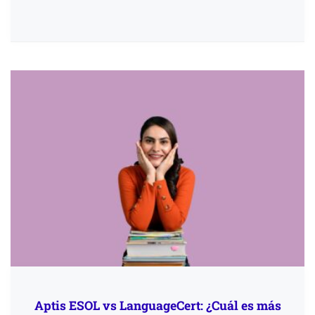
Aptis ESOL vs LanguageCert: ¿Cuál es más