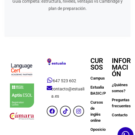
Guía completa: estructura, niveles, ventajas vs Cambridge y
plan de preparación.
CUR
INFOR
SOS
MACI
ÓN
Campus
647 523 602
¿Quiénes
Estualia
contacto@estuali
somos?
BASIC/PREMIUM
a.es
Preguntas
Cursos
frecuentes
de
inglés
Contacto
online
Oposiciones