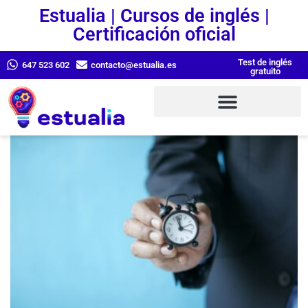
Estualia | Cursos de inglés |
Certificación oficial
Test de inglés
647 523 602
contacto@estualia.es
gratuito