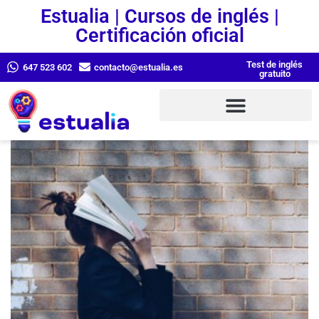
Estualia | Cursos de inglés |
Certificación oficial
Test de inglés
647 523 602
contacto@estualia.es
gratuito