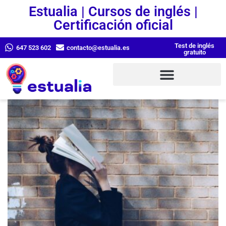
Estualia | Cursos de inglés |
Certificación oficial
Test de inglés
647 523 602
contacto@estualia.es
gratuito