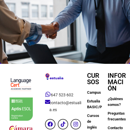
CUR
INFOR
SOS
MACI
ÓN
Campus
647 523 602
¿Quiénes
Estualia
contacto@estuali
somos?
BASIC/PREMIUM
a.es
Preguntas
Cursos
frecuentes
de
inglés
Contacto