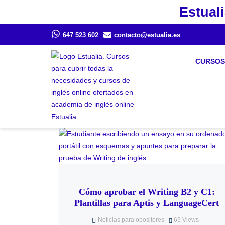
Estuali
647 523 602
contacto@estualia.es
CURSOS
Cómo aprobar el Writing B2 y C1:
Plantillas para Aptis y LanguageCert
Noticias para opositores
69
Views