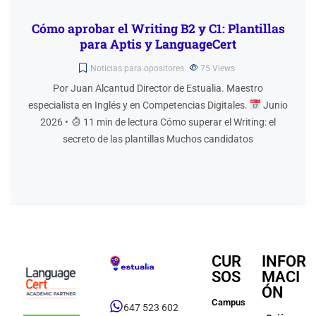
Cómo aprobar el Writing B2 y C1: Plantillas
para Aptis y LanguageCert
Noticias para opositores
75
Views
Por Juan Alcantud Director de Estualia. Maestro
especialista en Inglés y en Competencias Digitales.
Junio
2026 •
11 min de lectura Cómo superar el Writing: el
secreto de las plantillas Muchos candidatos
CUR
INFOR
SOS
MACI
ÓN
Campus
647 523 602