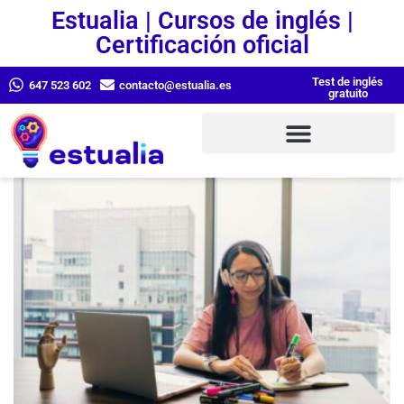
Estualia | Cursos de inglés |
Certificación oficial
Test de inglés
647 523 602
contacto@estualia.es
gratuito