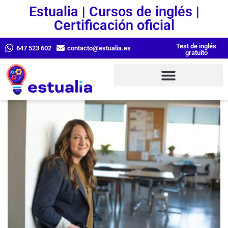
Estualia | Cursos de inglés |
Certificación oficial
Test de inglés
647 523 602
contacto@estualia.es
gratuito