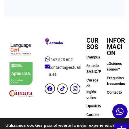
CUR
INFOR
SOS
MACI
ÓN
Campus
647 523 602
¿Quiénes
Estualia
contacto@estuali
somos?
BASIC/PREMIUM
a.es
Preguntas
Cursos
frecuentes
de
inglés
Contacto
online
Oposiciones
Curso e-
Learning
Ab
Utilizamos cookies para ofrecerte la mejor experiencia en