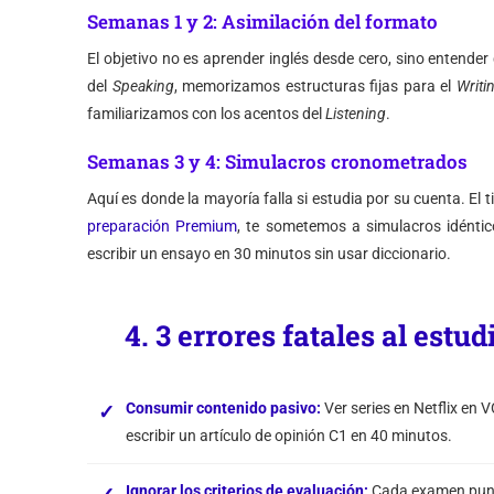
Semanas 1 y 2: Asimilación del formato
El objetivo no es aprender inglés desde cero, sino entende
del
Speaking
, memorizamos estructuras fijas para el
Writi
familiarizamos con los acentos del
Listening
.
Semanas 3 y 4: Simulacros cronometrados
Aquí es donde la mayoría falla si estudia por su cuenta. El
preparación Premium
, te sometemos a simulacros idénti
escribir un ensayo en 30 minutos sin usar diccionario.
4. 3 errores fatales al estu
Consumir contenido pasivo:
Ver series en Netflix en 
escribir un artículo de opinión C1 en 40 minutos.
Ignorar los criterios de evaluación:
Cada examen puntú