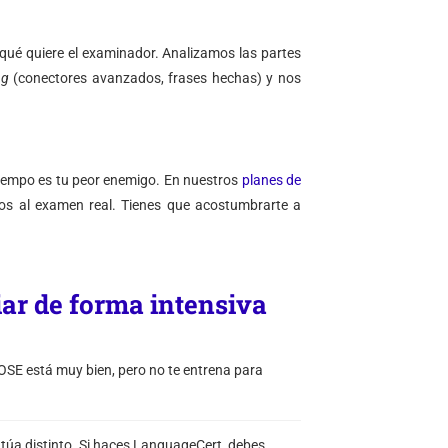
r qué quiere el examinador. Analizamos las partes
ng
(conectores avanzados, frases hechas) y nos
 tiempo es tu peor enemigo. En nuestros
planes de
cos al examen real. Tienes que acostumbrarte a
diar de forma intensiva
VOSE está muy bien, pero no te entrena para
a distinto. Si haces LanguageCert, debes