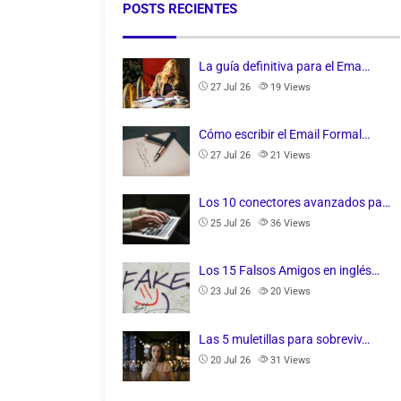
POSTS RECIENTES
La guía definitiva para el Ema…
27 Jul 26
19
Views
Cómo escribir el Email Formal…
27 Jul 26
21
Views
Los 10 conectores avanzados pa…
25 Jul 26
36
Views
Los 15 Falsos Amigos en inglés…
23 Jul 26
20
Views
Las 5 muletillas para sobreviv…
20 Jul 26
31
Views