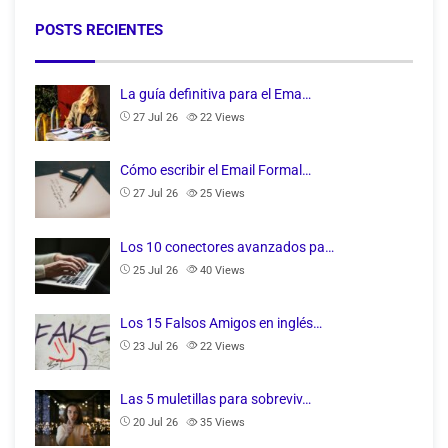
POSTS RECIENTES
La guía definitiva para el Ema…
27 Jul 26
22
Views
Cómo escribir el Email Formal…
27 Jul 26
25
Views
Los 10 conectores avanzados pa…
25 Jul 26
40
Views
Los 15 Falsos Amigos en inglés…
23 Jul 26
22
Views
Las 5 muletillas para sobreviv…
20 Jul 26
35
Views