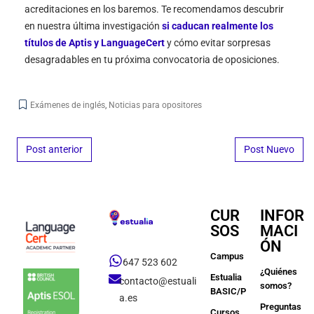
acreditaciones en los baremos. Te recomendamos descubrir
en nuestra última investigación
si caducan realmente los
títulos de Aptis y LanguageCert
y cómo evitar sorpresas
desagradables en tu próxima convocatoria de oposiciones.
Exámenes de inglés
,
Noticias para opositores
Post navigation
Post anterior
Post Nuevo
CUR
INFOR
SOS
MACI
ÓN
Campus
647 523 602
¿Quiénes
Estualia
contacto@estuali
somos?
BASIC/PREMIUM
a.es
Preguntas
Cursos