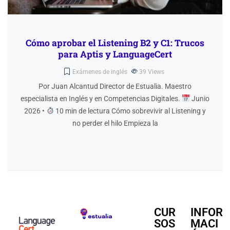
Cómo aprobar el Listening B2 y C1: Trucos
para Aptis y LanguageCert
Exámenes de inglés
39
Views
Por Juan Alcantud Director de Estualia. Maestro
especialista en Inglés y en Competencias Digitales.
Junio
2026 •
10 min de lectura Cómo sobrevivir al Listening y
no perder el hilo Empieza la
CUR
INFOR
SOS
MACI