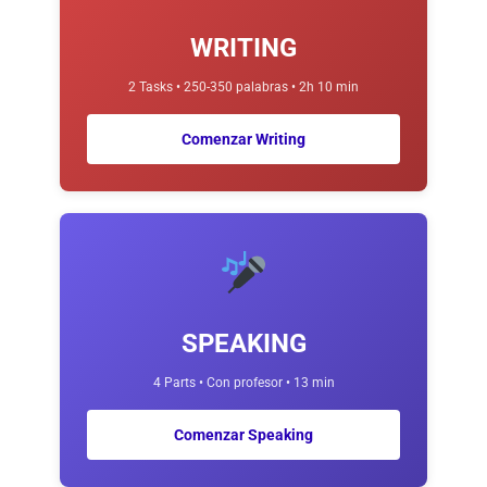
WRITING
2 Tasks • 250-350 palabras • 2h 10 min
Comenzar Writing
SPEAKING
4 Parts • Con profesor • 13 min
Comenzar Speaking