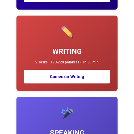
WRITING
2 Tasks • 170-220 palabras • 1h 30 min
Comenzar Writing
SPEAKING