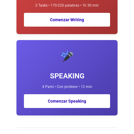
2 Tasks • 170-220 palabras • 1h 30 min
Comenzar Writing
SPEAKING
4 Parts • Con profesor • 12 min
Comenzar Speaking