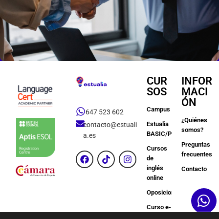
CUR
INFOR
SOS
MACI
ÓN
Campus
647 523 602
¿Quiénes
Estualia
contacto@estuali
somos?
BASIC/PREMIUM
a.es
Preguntas
Cursos
frecuentes
de
inglés
Contacto
online
Oposiciones
Curso e-
Learning