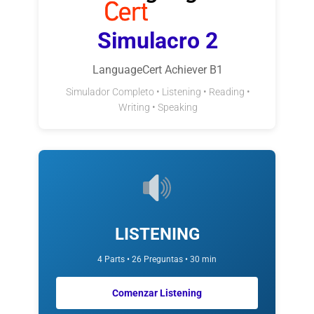
Simulacro 2
LanguageCert Achiever B1
Simulador Completo • Listening • Reading •
Writing • Speaking
LISTENING
4 Parts • 26 Preguntas • 30 min
Comenzar Listening